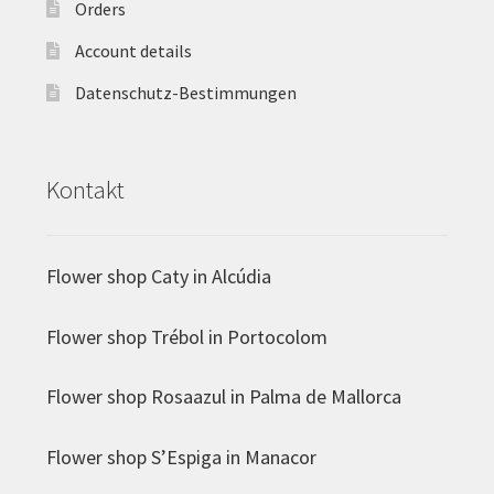
Orders
Orchideen und Zimmerpflanzen
Account details
Datenschutz-Bestimmungen
Untermenü
Geschenke
öffnen
Kontakt
Plüschtiere
Flower shop Caty in Alcúdia
Schokolade
Flower shop Trébol in Portocolom
Vasen
Flower shop Rosaazul in Palma de Mallorca
Flower shop S’Espiga in Manacor
Valentinstag