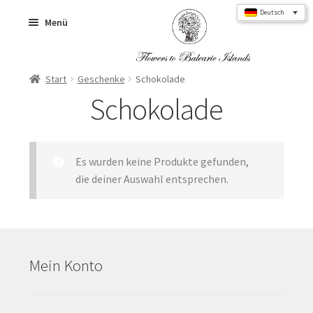
Zur
Zum
Deutsch
Menü
Navigation
Inhalt
springen
springen
Start
Geschenke
Schokolade
Home
Schokolade
Blumensträuße
Es wurden keine Produkte gefunden,
die deiner Auswahl entsprechen.
Rosen
Mein Konto
Blumenbox