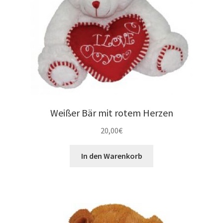
Orchideen und Zimmerpflanzen
Untermenü
Geschenke
öffnen
Plüschtiere
Weißer Bär mit rotem Herzen
Schokolade
20,00
€
In den Warenkorb
Vasen
Valentinstag