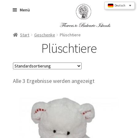
Zur
Zum
Deutsch
Menü
Navigation
Inhalt
springen
springen
Start
Geschenke
Plüschtiere
Home
Plüschtiere
Blumensträuße
Alle 3 Ergebnisse werden angezeigt
Rosen
Blumenbox