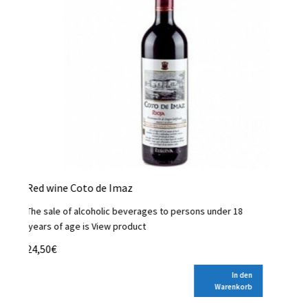
Red wine Coto de Imaz
The sale of alcoholic beverages to persons under 18
years of age is
View product.
Ch
24,50
€
Th
ye
In den
Warenkorb
95