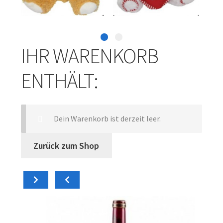
Orchideen und Zimmerpflanzen
Untermenü
IHR WARENKORB
Geschenke
öffnen
ENTHÄLT:
Valentinstag
Dein Warenkorb ist derzeit leer.
Zurück zum Shop