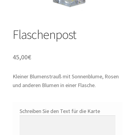
Orchideen und Zimmerpflanzen
Untermenü
Geschenke
Flaschenpost
öffnen
Valentinstag
45,00
€
Kleiner Blumenstrauß mit Sonnenblume, Rosen
und anderen Blumen in einer Flasche.
Schreiben Sie den Text für die Karte