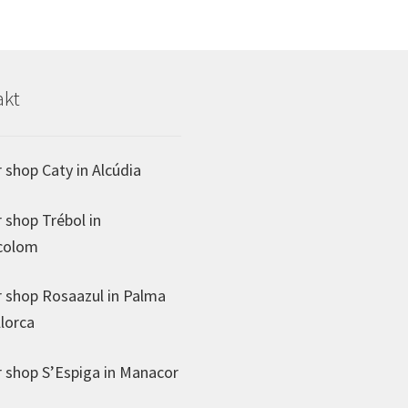
akt
 shop Caty in Alcúdia
 shop Trébol in
colom
 shop Rosaazul in Palma
lorca
 shop S’Espiga in Manacor