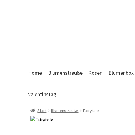
Zur
Zum
Navigation
Inhalt
springen
springen
Home
Blumensträuße
Rosen
Blumenbox
Valentinstag
Start
Blumensträuße
Fairytale