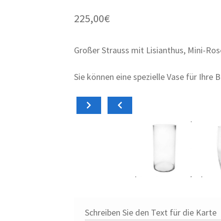
225,00
€
Großer Strauss mit Lisianthus, Mini-Ro
Sie können eine spezielle Vase für Ihre
Warenkorb
In den
29,95
€
29,9
Cilíndrico ancho
Oval
Schreiben Sie den Text für die Karte