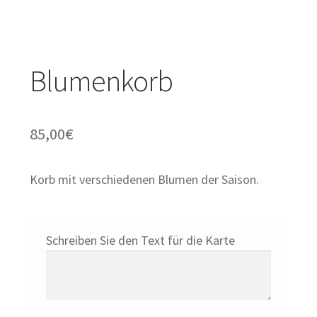
Orchideen und Zimmerpflanzen
Untermenü
Geschenke
Blumenkorb
öffnen
Valentinstag
85,00
€
Korb mit verschiedenen Blumen der Saison.
Schreiben Sie den Text für die Karte