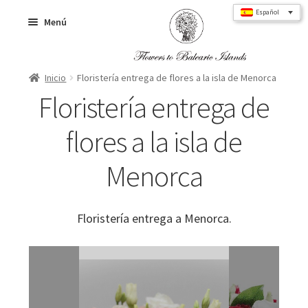
Ir
Ir
Español
Menú
a
al
la
contenido
navegación
Inicio
Floristería entrega de flores a la isla de Menorca
Inicio
Floristería entrega de
flores a la isla de
Ramos de flores
Menorca
Rosas
Floristería entrega a Menorca.
Flower Box