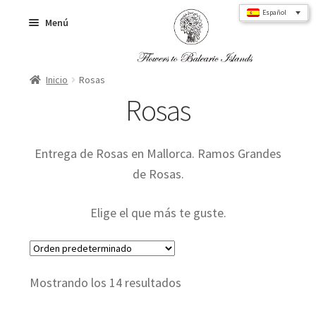
Ir
Ir
Español
Menú
a
al
la
contenido
navegación
Inicio
Rosas
Inicio
Rosas
Ramos de flores
Entrega de Rosas en Mallorca. Ramos Grandes
de Rosas.
Rosas
Elige el que más te guste.
Flower Box
Mostrando los 14 resultados