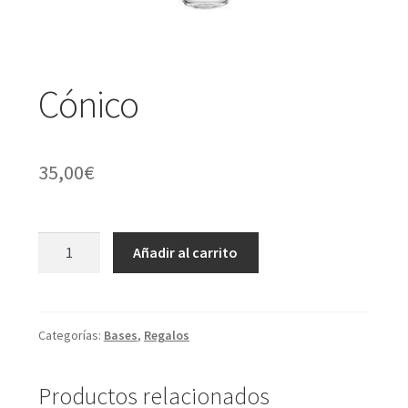
Orquídeas y plantas de interior
Expandir
Regalos
Cónico
el
menú
San Valentín
35,00
€
hijo
Cónico
Añadir al carrito
cantidad
Categorías:
Bases
,
Regalos
Productos relacionados